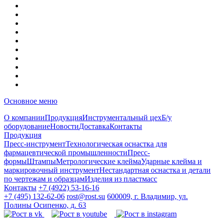
Основное меню
О компании
Продукция
Инструментальный цех
Б/у
оборудование
Новости
Доставка
Контакты
Продукция
Пресс-инструмент
Технологическая оснастка для
фармацевтической промышленности
Пресс-
формы
Штампы
Метрологические клейма
Ударные клейма и
маркировочный инструмент
Нестандартная оснастка и детали
по чертежам и образцам
Изделия из пластмасс
Контакты
+7 (4922)
53-16-16
+7 (495)
132-62-06
rost@rost.su
600009, г. Владимир, ул.
Полины Осипенко, д. 63