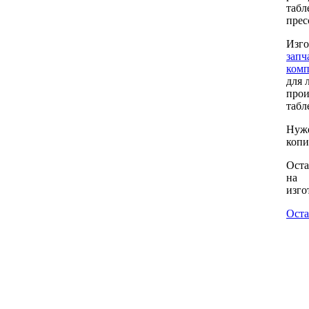
табл
прес
Изг
запч
ком
для 
прои
табл
Нуж
копи
Оста
на
изго
Оста